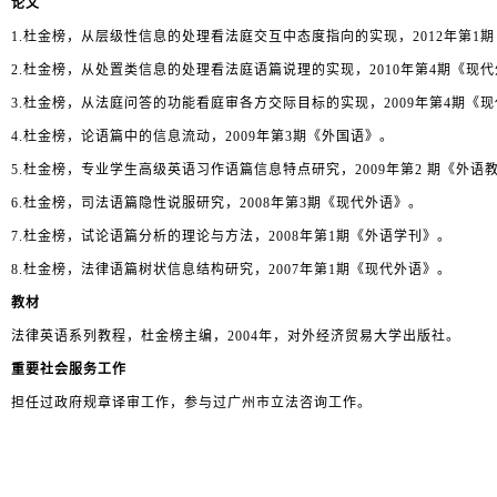
论文
1.
杜金榜，从层级性信息的处理看法庭交互中态度指向的实现，
2012
年第
1
期
2.
杜金榜，从处置类信息的处理看法庭语篇说理的实现，
2010
年第
4
期《现代
3.
杜金榜，从法庭问答的功能看庭审各方交际目标的实现，
2009
年第
4
期《现
4.
杜金榜，论语篇中的信息流动，
2009
年第
3
期《外国语》。
5.
杜金榜，专业学生高级英语习作语篇信息特点研究，
2009
年第
2
期《外语
6.
杜金榜，司法语篇隐性说服研究，
2008
年第
3
期《现代外语》。
7.
杜金榜，试论语篇分析的理论与方法，
2008
年第
1
期《外语学刊》。
8.
杜金榜，法律语篇树状信息结构研究，
2007
年第
1
期《现代外语》。
教材
法律英语系列教程，杜金榜主编，
2004
年，对外经济贸易大学出版社。
重要社会服务工作
担任过政府规章译审工作，参与过广州市立法咨询工作。