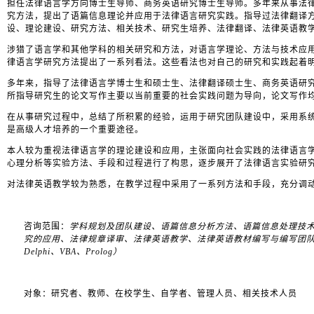
担任法律语言学方向博士生导师、商务英语研究博士生导师。多年来从事法
究方法，提出了语篇信息理论并应用于法律语言研究实践。指导过法律翻译
设、理论建设、研究方法、相关技术、研究生培养、法律翻译、法律英语教
涉猎了语言学和其他学科的相关研究和方法，对语言学理论、方法与技术应
律语言学研究方法提出了一系列看法。这些看法也对自己的研究和实践起着
多年来，指导了法律语言学博士生和硕士生、法律翻译硕士生、商务英语研
所指导研究生的论文写作主要以当前重要的社会实践问题为导向，论文写作
在从事研究过程中，总结了所积累的经验，运用于研究团队建设中，采用系
是高级人才培养的一个重要途径。
本人较为重视法律语言学的理论建设和应用，主张面向社会实践的法律语言
心理分析等实验
方法、手段和过程进行了构思，逐步展开了法律语言实验研
对法律英语教学较为熟悉，在教学过程中采用了一系列方法和手段，充分调
咨询范围：
学科规划及团队建设、语篇信息分析方法、语篇信息处理技
究的应用、法律规章译审、法律英语教学、法律英语教材编写与编写团
Delphi
、
VBA
、
Prolog
）
对象：研究者、教师、在校学生、自学者、管理人员、相关技术人员