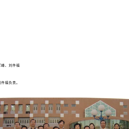
军峰、刘件福
刘件福负责。