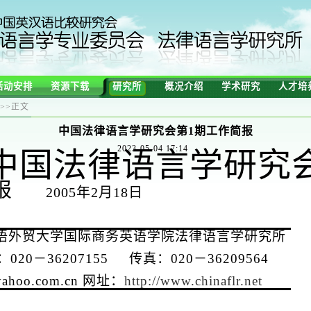
活动安排
资源下载
研究所
概况介绍
学术研究
人才培
>>
正文
中国法律语言学研究会第1期工作简报
2023-05-04 17:14
中国法律语言学研究
简报
2005
年
2
月
18
日
语外贸大学国际商务英语学院法律语言学研究所
：
020
－
36207155
传真：
020
－
36209564
yahoo.com.cn
网址：
http://www.chinaflr.net